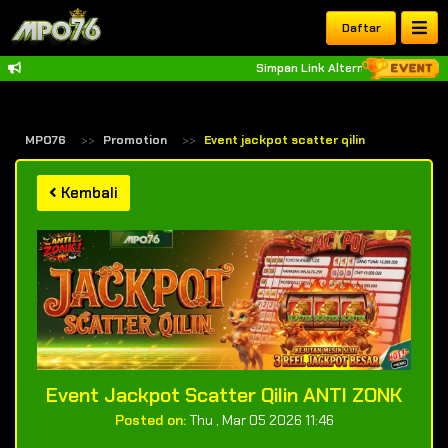
Daftar
Simpan Link Alternatif Resmi MPO7
MPO76
Promotion
Event jackpot scatter qilin anti zonk
Kembali
Event Jackpot Scatter Qilin ANTI ZONK
Posted on:
Thu , Mar 05 2026 11:46