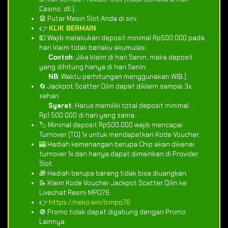
Casino, dll.).
🎡 Putar Mesin Slot Anda di sini:
👉
KLIK BERMAIN
💵 Wajib melakukan deposit minimal Rp500.000 pada
hari klaim tidak berlaku akumulasi.
Contoh
: Jika klaim di hari Senin, maka deposit
yang dihitung hanya di hari Senin.
NB
: Waktu perhitungan menggunakan WIB.)
🔄 Jackpot Scatter Qilin dapat diklaim sampai 3x
sehari
Syarat
: Harus memiliki total deposit minimal
Rp1.500.000 di hari yang sama.
🏷️ Minimal deposit Rp500.000 wajib mencapai
Turnover (TO) 1x untuk mendapatkan Kode Voucher.
🎰 Hadiah kemenangan berupa Chip akan dikenai
turnover 1x dan hanya dapat dimainkan di Provider
Slot.
🎁 Hadiah berupa barang tidak bisa diuangkan.
📝 Klaim Kode Voucher Jackpot Scatter Qilin ke
Livechat Resmi MPO76:
👉
https://neko.win/lcmpo76
🚫 Promo tidak dapat digabung dengan Promo
Lainnya.