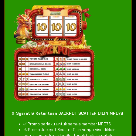
📄
Syarat & Ketentuan JACKPOT SCATTER QILIN MPO76
✅ Promo berlaku untuk semua member MPO76.
⚠️ Promo Jackpot Scatter Qilin hanya bisa diklaim
untuk semua Provider Slot (tidak berlaku untuk