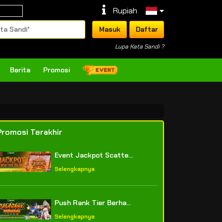
Rupiah
Masuk
Daftar
Lupa Kata Sandi ?
Berita
Promosi
Promosi Terakhir
Event Jackpot Scatte...
Selengkapnya
Push Rank Tier Berha...
Selengkapnya