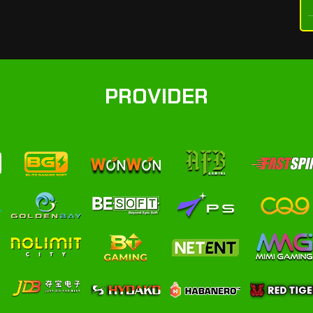
PROVIDER