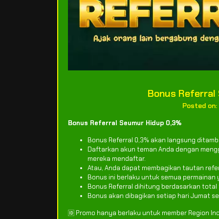
Bonus Referral
Posted on:
Bonus Referral Seumur Hidup 0,3%
Bonus Referral 0,3% akan langsung ditam
Daftarkan akun teman Anda dengan menggu
mereka mendaftar.
Atau, Anda dapat membagikan tautan refer
Bonus ini berlaku untuk semua permainan y
Bonus Referral dihitung berdasarkan total 
Bonus akan dibagikan setiap hari Jumat s
🆔 Promo hanya berlaku untuk member Region Ind