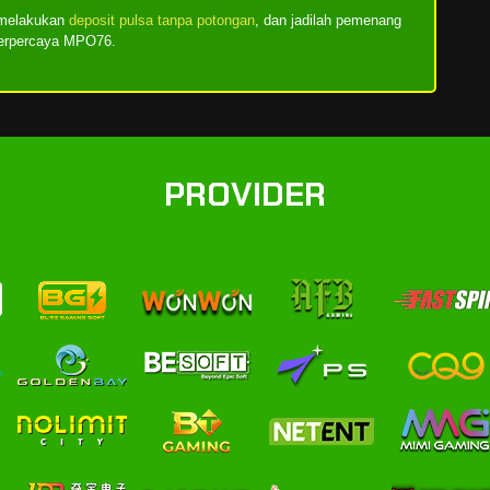
 melakukan
deposit pulsa tanpa potongan
, dan jadilah pemenang
 terpercaya MPO76.
PROVIDER