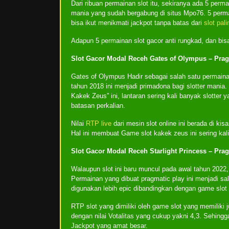
Dari ribuan permainan slot itu, sekiranya ada 5 perm
mania yang sudah bergabung di situs Mpo76. 5 permai
bisa ikut menikmati jackpot tanpa batas dari
slot pal
Adapun 5 permainan slot gacor anti rungkad, dan bi
Slot Gacor Modal Receh Gates of Olympus – Prag
Gates of Olympus Hadir sebagai salah satu permaina
tahun 2018 ini menjadi primadona bagi slotter mania
Kakek Zeus” ini, lantaran sering kali banyak slotte
batasan perkalian.
Nilai
RTP live
dari mesin slot online ini berada di ki
Hal ini membuat Game slot kakek zeus ini sering k
Slot Gacor Modal Receh Starlight Princess – Pra
Walaupun slot ini baru muncul pada awal tahun 2022,
Permainan yang dibuat pragmatic play ini menjadi sal
digunakan lebih epic dibandingkan dengan game slot 
RTP slot yang dimiliki oleh game slot yang memiliki 
dengan nilai Votalitas yang cukup yakni 4,3. Sehin
Jackpot yang amat besar.