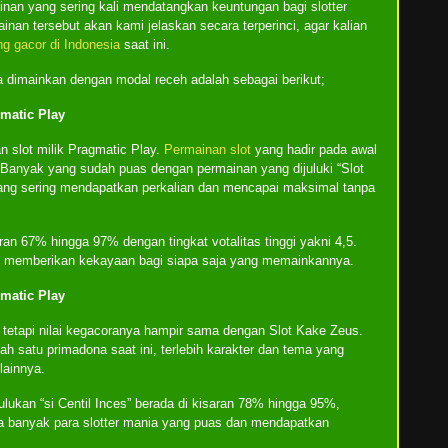
ainan yang sering kali mendatangkan keuntungan bagi slotter
nan tersebut akan kami jelaskan secara terperinci, agar kalian
ing gacor di Indonesia
saat ini.
sa dimainkan dengan modal receh adalah sebagai berikut;
matic Play
n slot milik Pragmatic Play.
Permainan slot
yang hadir pada awal
. Banyak yang sudah puas dengan permainan yang dijuluki “Slot
r yang sering mendapatkan perkalian dan mencapai maksimal tanpa
saran 67% hingga 97% dengan tingkat votalitas tinggi yakni 4,5.
ali memberikan kekayaan bagi siapa saja yang memainkannya.
gmatic Play
 tetapi nilai kegacoranya hampir sama dengan Slot Kake Zeus.
ah satu primadona saat ini, terlebih karakter dan tema yang
lainnya.
julukan “si Centil Inces” berada di kisaran 78% hingga 95%,
gga banyak para slotter mania yang puas dan mendapatkan