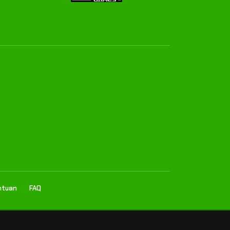
ntuan
FAQ
s reserved.