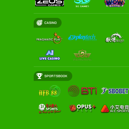
CASINO
SPORTSBOOK