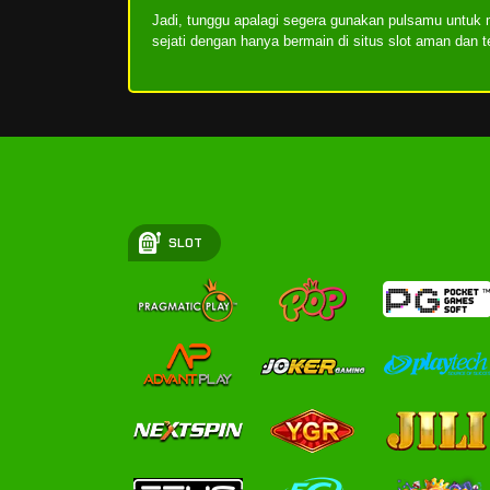
Jadi, tunggu apalagi segera gunakan pulsamu untuk
sejati dengan hanya bermain di situs slot aman dan
SLOT