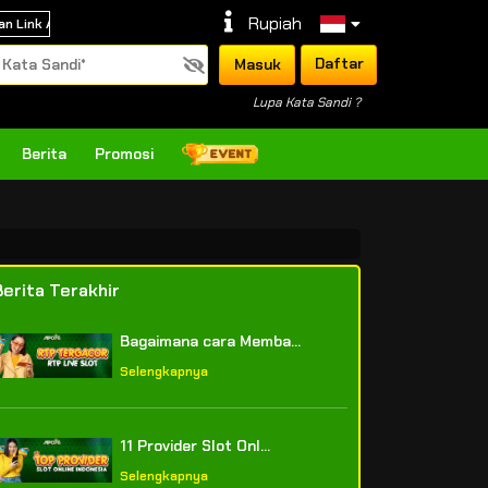
Rupiah
lternatif Resmi MPO76 Bosku : neko.win/mpo76, jepe.me/mpo76, konek.vip/m
Daftar
Masuk
Lupa Kata Sandi ?
Berita
Promosi
Berita Terakhir
Bagaimana cara Memba...
Selengkapnya
11 Provider Slot Onl...
Selengkapnya