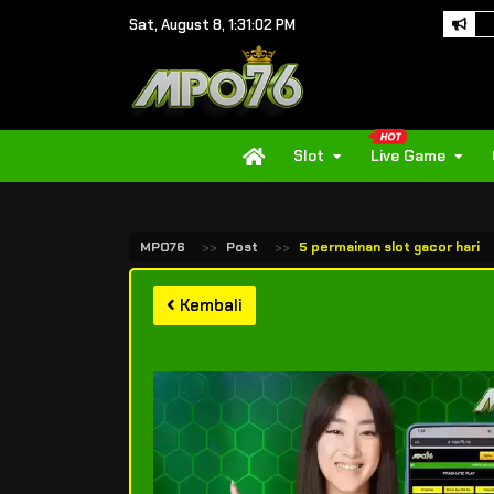
Sat, August 8, 1:31:03 PM
Slot
Live Game
MPO76
Post
5 permainan slot gacor hari i
Kembali