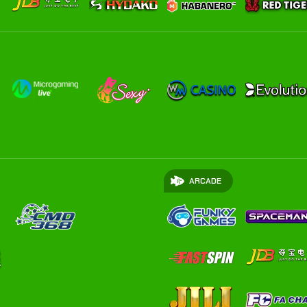
ARCADE